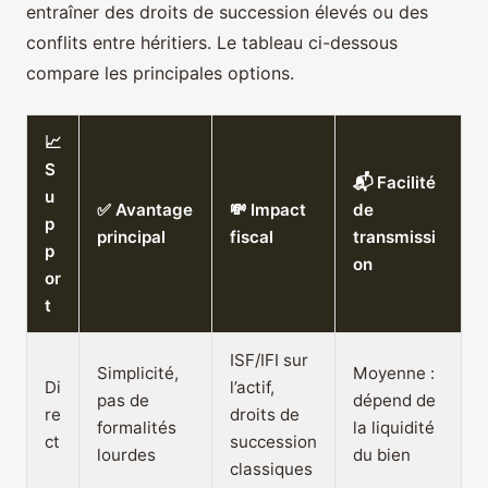
entraîner des droits de succession élevés ou des
conflits entre héritiers. Le tableau ci-dessous
compare les principales options.
📈
S
📬 Facilité
u
✅ Avantage
💸 Impact
de
p
principal
fiscal
transmissi
p
on
or
t
ISF/IFI sur
Simplicité,
Moyenne :
Di
l’actif,
pas de
dépend de
re
droits de
formalités
la liquidité
ct
succession
lourdes
du bien
classiques