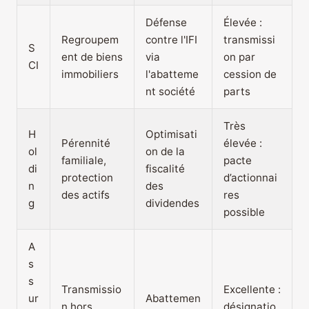
Défense
Élevée :
Regroupem
contre l'IFI
transmissi
S
ent de biens
via
on par
CI
immobiliers
l'abatteme
cession de
nt société
parts
Très
H
Optimisati
Pérennité
élevée :
ol
on de la
familiale,
pacte
di
fiscalité
protection
d’actionnai
n
des
des actifs
res
g
dividendes
possible
A
s
s
Transmissio
Excellente :
ur
Abattemen
n hors
désignatio