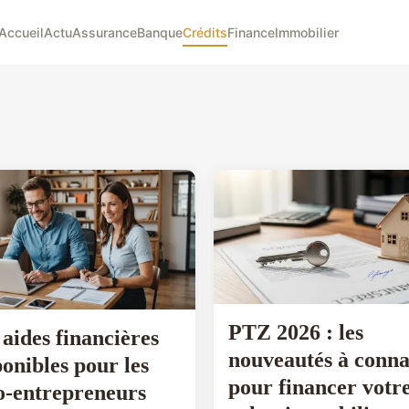
Accueil
Actu
Assurance
Banque
Crédits
Finance
Immobilier
PTZ 2026 : les
 aides financières
nouveautés à conna
ponibles pour les
pour financer votr
o-entrepreneurs